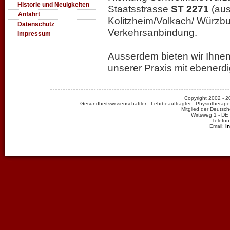
Historie und Neuigkeiten
Staatsstrasse
ST 2271
(aus
Anfahrt
Kolitzheim/Volkach/ Würzbu
Datenschutz
Verkehrsanbindung.
Impressum
Ausserdem bieten wir Ihne
unserer Praxis mit
ebenerd
Copyright 2002 -
Gesundheitswissenschaftler - Lehrbeauftragter - Physiotherape
Mitglied der Deutsch
Wirtsweg 1 - DE
Telefon
Email:
i